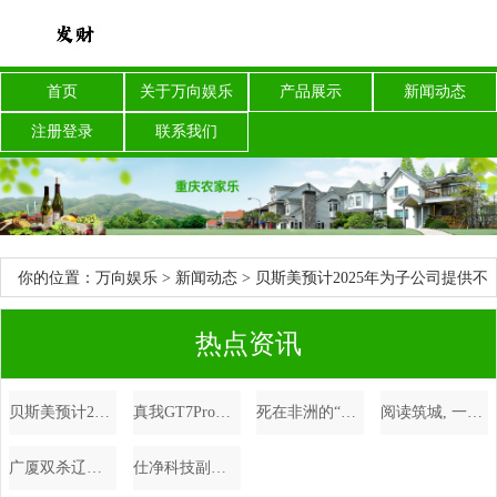
首页
关于万向娱乐
产品展示
新闻动态
注册登录
联系我们
你的位置：
万向娱乐
>
新闻动态
> 贝斯美预计2025年为子公司提供不
超过10.27亿担保
热点资讯
贝斯美预计2025年为子公司提供不超过10.27亿担保
真我GT7Pro入网：骁龙8Gen4+120W快充，最快10月底发布
死在非洲的“常州提督”，曾火烧圆明园，戈登之死为啥震动英国？_苏丹_战争_洋枪队
阅读筑城, 一个开放社会的全民阅读风景
广厦双杀辽宁, 内线不支, 后卫线缺条腿, 杨鸣创下三项队史记录
仕净科技副总经理陆寿江：碳捕集技术助力实现“变废为宝”，助力低碳建材生产