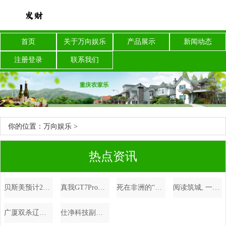
首页
关于万向娱乐
产品展示
新闻动态
注册登录
联系我们
你的位置：
万向娱乐
>
热点资讯
贝斯美预计2025年为子公司提供不超过10.27亿担保
真我GT7Pro入网：骁龙8Gen4+120W快充，最快10月底发布
死在非洲的“常州提督”，曾火烧圆明园，戈登之死为啥震动英国？_苏丹_战争_洋枪队
阅读筑城, 一个开放社会的全民阅读风景
广厦双杀辽宁, 内线不支, 后卫线缺条腿, 杨鸣创下三项队史记录
仕净科技副总经理陆寿江：碳捕集技术助力实现“变废为宝”，助力低碳建材生产