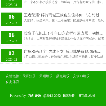
公司、铜陵贝斯美科技有限公司及宁波贝斯美新材料科技有
在一个不知名小镇的边缘，绵延着一片古老而幽深的山林，
发展，抑或推动少儿阅读创新与人文公益关怀，数百场阅读
2025-04
限公司银行综合授信业务提供合计不超过10.2
名为隐月山。这里林深叶茂，云雾常年缭绕，山路崎岖蜿
活动从不同层面在全城掀起又一波阅读热潮，见证深圳这座
蜒，鲜有人至。镇上有个叫阿福的浪荡公子，平日里游手好
充满创新活力与开放精神的现代化都市，在全民阅读领域的
王者荣耀: 碎片商城三款皮肤值得你一试, 错过再无机会
06
闲，好吃懒做，总爱动些歪脑筋。 因为在一次闲谈之中，他
典范意义。自特区成立以来，深圳在经济高速发展的同时，
大家好，我是剑风。在《王者荣耀》的皮肤碎片商城，是玩
听说隐月山中藏着宝藏，好奇和发财的梦想驱使着阿福独自
2025-03
始终高度重视文化建设，将全民阅读作为提升城市文化软实
家们用皮肤碎片兑换皮肤的地方，每过一段时间，商城都会
一人踏上了隐月山。他在山林中艰难地摸索前行，四周静谧
力、塑造城市精神的关键举措。
更新，提供新的皮肤供玩家兑换。然而，在五天后，商城将
得可怕，偶尔传来的风声，吹得树叶沙沙作响，仿佛有无数
投资千亿以上！今年山东这样打造宜居、韧性、智慧城市
06
会进行大更新，而部分皮肤将不再提供兑换。如果你还有皮
双眼睛在暗中窥视着他。阿福心中虽有些害怕，但一想到那
1月8日，山东省住房和城乡建设工作会议在济南召开。记者
肤碎片没有使用，那么现在就是用它们兑换皮肤的最佳时
2025-02
可能存在的金银财宝，便又壮着胆子继续前进。 不知走了多
从会上了解到，今年山东将加快构建房地产发展新模式，聚
机。下面是我为你推荐的三款皮肤，它们在商城中都受到了
久，阿福来到了一片幽静的山谷
力建设宜居韧性智慧城市，全年完成城建投资1000亿元以
玩家们的热烈欢迎，错过了你将无法再次兑换。 首先推荐的
广厦双杀辽宁, 内线不支, 后卫线缺条腿, 杨鸣创下三项队史记录
02
上，让城市更美好、群众生活更宜居。 城市更新关系城市面
是橘右京的修罗皮肤。这款皮肤只需888个皮肤碎片即可兑
1月23日19时35分，伴随着广厦队主场哨声响起，辽宁队成
貌和居住品质的提升，过去一年，山东加快160个片区综合
2025-02
换，是商城中性价比最高的皮肤之一。修罗皮肤的特效十分
功打破了本赛季被广厦队双杀的局面，不得不说，在这场比
更新改造项目建设，完成投资817亿元。开工改造老旧小区
独特，它将橘右京打造成一名犹
赛里辽宁队创下了队史上三项不光彩的记录。 创下的首个极
70万户，加装电梯1551部，完成建筑和市政设施领域设备更
为耻辱的纪录：单节（第四节）仅得9分的耻辱纪录。 辽宁
新4.6万台（套）。新建改建城市道路1013公里、供排水管
友情链接：
天富注册
天顺娱乐
鼎点娱乐
安信13娱乐
队在第四节简直是全线溃败，单就命中率而言就极其糟糕。
网2823公里，建成综合管廊27.8公里，新增海绵城市145
辽宁队在末节21次出手仅命中3次，命中率低至14%，三分
亿兆体育
球更是11投0中，单节仅仅拿到区区9分，这一得分不但创下
了本赛季的新低，在辽宁队的队史上也是前所未有的。 当郭
Powered by
万向娱乐
@2013-2022
RSS地图
HTML地图
士强执教辽宁队之际，但凡提及第四节令人望而生畏的球
队，众人都会