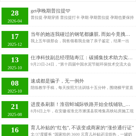
get孕晚期普拉提🩵
28
普拉提 孕期穿搭 普拉提打卡 孕期 孕期普拉提 孕期也要保持
2026-04
美丽 怀孕也可以让人变美 合体的时光 记录孕期变化 灵活的
小孕妇
当年的她连我碰过的钢笔都嫌脏, 而如今竟拽着简历, 站在我公司门口求职
17
我上五年级那会，我爸领着我去做了亲子鉴定，结果一出
2025-12
来，他便跟我妈离了婚，然后去了南方打工，再也没出现。
我爸走了后，我妈也失踪了，要不是二叔，我早饿死了。 二
仕净科技副总经理陆寿江：碳捕集技术助力实现“变废为宝”，助力低碳建材生产
13
叔那会还当着兵，隔一两月给我寄来生活费，钱很少，日子
9月23日-24日，“第十四届中国水泥节能环保技术交流大会
很紧巴，因为没钱买衣服，一件旧衣服翻来覆去的穿，脏了
2025-10
暨第六届智能化高峰论坛”在山东淄博盛大召开。 会上，苏
也没人洗，跟个要饭的差不多，那时候同学也不爱跟我玩，
州仕净科技（301030）股份有限公司副总经理陆寿江带来
时间一长，我整个人变得异常沉默，一整天也说不了一句
速成都是骗子，无一例外
08
《碳捕集技术应用介绍及优势分享》。 陆寿江表示，我国钢
话。 其实那时候我并不明白，自己可能得了抑郁症了。 上
陪练教学手稿，每天按照方法训练十五分钟，围绕横平竖直
渣年排放量超1亿吨，堆放占用耕地，污染环境，全国累积
2025-10
高中时，我们班有个女生叫周晴，三朵金花之一，长得很好
和大小排列整齐训练，一边讲书写方法，一边示范，孩子边
堆存10亿吨钢渣，利用率不足30%。利用钢渣等冶金固废，
看，特点是皮肤白，说话甜软，
听边写，化繁为简，化整为零，每天量化书写，坚持一段时
通过特殊的工艺和特种催化剂，捕集工业尾气（水泥窑等）
进度条刷新！淮宿蚌城际铁路开始全线铺轨_大皖新闻 | 安徽网
21
间就做到了心手合一。写字真没有速成，凡是说速成的都是
中的CO2，钢渣经过捕碳处理后变成固碳胶凝材料用作混合
8月6日上午，在安徽省淮北市濉溪县双堆集高铁站房施工现
骗子，无一例外。楷书快写
2025-08
材生产低碳建材，是实现钢渣资源化利用的重要手段。 仕净
场，第一对500米长钢轨被平稳地铺设在无砟轨道上，标志
科技碳捕
着新建淮北至宿州至蚌埠城际铁路全线铺轨施工正式启动，
育儿补贴的“红包”, 不该变成商家的“涨价通行证”
16
项目建设取得重大进展。 淮宿蚌城际铁路新建正线全长约
文/37度暖爸 “国家给的 3600 元育儿补贴还没焐热，一罐奶