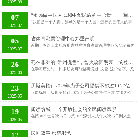
161公里，设计时速350公里，沿线设淮北北、淮北西、宿州
2025-08
粉先涨了 300 块。”这是最近不少年轻父母的无奈吐槽。比
西、双堆集、固镇南、蚌埠南6座车站（其中淮北北站、蚌
涨价更让人糟心的是，有人连补贴的影子还没见到，就先掉
埠南站为既有车站）。全线铺轨总里程346.19公里，包括正
“永远做中国人民和中华民族的主心骨”——写在中国共产党成立104周年之际_大皖新闻 | 安徽网
07
进了骗子的圈套。 2025年1月，《育儿补贴制度实施方案》
线铺轨322.44公里，站线铺轨23.75公里。 淮宿蚌城际铁路
“我们是一个大党，领导的是一个大国，进行的是伟大的事
正式落地，每孩每年3600元的补贴像一场及时雨，让不少家
2025-07
位于安徽省北部，线路沿途向南经淮北、宿州、蚌埠三市，
业。” 成立104年，执政75年，中国共产党带领人民矢志不
庭看到了“养娃减负”的希望。 可现实是，补贴还没到账，母
是
渝、笃行不怠，创造了彪炳史册的辉煌业绩，书写了气壮山
婴市场的涨价潮就先来了：多个知名奶粉品牌旗下产品每罐
省体育彩票管理中心郑重声明
05
河的恢宏史诗。 党的十八大以来，以习近平同志为核心的党
涨了30-50 元，尿不湿从几十块一包涨到百元出头。 更有人
近期，网络上出现冒用吉林省体育彩票管理中心名义发布的
中央以伟大的历史主动精神、巨大的政治勇气、强烈的责任
2025-07
晒出截图，同品牌奶粉短短几天涨了300多块
虚假招聘信息。今日，省体育彩票管理中心发布辟谣声明，
担当，推动党和国家事业取得历史性成就、发生历史性变
近期及目前均未面向社会进行任何形式的公开招聘工作，也
革，中华民族伟大复兴进入不可逆转的历史进程。 沧海横
死在非洲的“常州提督”，曾火烧圆明园，戈登之死为啥震动英国？_苏丹_战争_洋枪队
26
从未授权或委托任何第三方机构、网站、平台或个人以单位
流，砥柱巍然。 向着第二个百年奋斗目标，向着强国建设、
在学习历史时，许多朋友可能都听说过“戈登”这个名字。戈
名义开展招聘工作（包括但不限于收取报名费、培训费、保
2025-06
民族复兴的光明前景，一个拥有9900多万名党员、510多万
登是清朝末期、太平天国战争中清军的洋枪队指挥官，在清
证金、中介费等任何费用）。 省体育彩票管理中心提醒广大
个基层党组织的世
朝成功镇压太平天国运动的过程中起到了至关重要的作用。
求职者和社会公众务必提高警惕，增强防范意识，切勿轻信
贝斯美预计2025年为子公司提供不超过10.27亿担保
23
然而，这个名字不仅与中国历史息息相关，还代表了19世纪
非官方渠道的招聘信息，尤其警惕任何以“保证金”“培训
（原标题：贝斯美预计2025年为子公司提供不超过10.27亿
英国全球殖民扩张的一个标志性人物。戈登不仅参与了中国
2025-05
费”“报名费”“中介费”等名义收取费用的要求，以免造成不
担保） 雷达财经 文|杨洋 编|李亦辉 4月18日，绍兴贝斯美化
的战争，他在欧洲与非洲也留下了深刻的足迹。他的死亡甚
必要的财产损失和个人信息
工股份有限公司（证券简称：贝斯美，证券代码：300796）
至震动了整个英国，并且在一些人眼中，戈登的死象征着英
阅读筑城, 一个开放社会的全民阅读风景
19
公告，公司于2025年4月18日召开的第四届董事会第三次会
国殖民黄金时代的终结。那么，戈登究竟做了什么？他为何
在第30个世界读书日与第10个深圳未成年人读书日到来之
议和第四届监事会第三次会议审议通过了关于公司预计2025
2025-05
如此重要？最终，他是如何死去的呢？ 戈登的全名是查理·
际，深圳出版集团、深圳图书馆、深圳少年儿童图书馆以及
年度为子公司提供担保额度的议案。根据经营发展需要，
乔治·戈登（Charle
深圳读书会等众多民间阅读机构，纷纷举办各类阅读活动，
2025年度公司将为合并报表范围内子公司江苏永安化工有限
民间故事 密林邪念
12
不管是聚焦阅读与科技深度融合，还是关注城际共读与城市