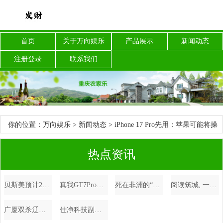
首页
关于万向娱乐
产品展示
新闻动态
注册登录
联系我们
你的位置：
万向娱乐
>
新闻动态
> iPhone 17 Pro先用：苹果可能将操
作按钮与音量键合并！
热点资讯
贝斯美预计2025年为子公司提供不超过10.27亿担保
真我GT7Pro入网：骁龙8Gen4+120W快充，最快10月底发布
死在非洲的“常州提督”，曾火烧圆明园，戈登之死为啥震动英国？_苏丹_战争_洋枪队
阅读筑城, 一个开放社会的全民阅读风景
广厦双杀辽宁, 内线不支, 后卫线缺条腿, 杨鸣创下三项队史记录
仕净科技副总经理陆寿江：碳捕集技术助力实现“变废为宝”，助力低碳建材生产