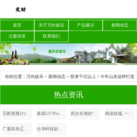
首页
关于万向娱乐
产品展示
新闻动态
注册登录
联系我们
你的位置：
万向娱乐
>
新闻动态
> 投资千亿以上！今年山东这样打造
宜居、韧性、智慧城市
热点资讯
贝斯美预计2025年为子公司提供不超过10.27亿担保
真我GT7Pro入网：骁龙8Gen4+120W快充，最快10月底发布
死在非洲的“常州提督”，曾火烧圆明园，戈登之死为啥震动英国？_苏丹_战争_洋枪队
阅读筑城, 一个开放社会的全民阅读风景
广厦双杀辽宁, 内线不支, 后卫线缺条腿, 杨鸣创下三项队史记录
仕净科技副总经理陆寿江：碳捕集技术助力实现“变废为宝”，助力低碳建材生产