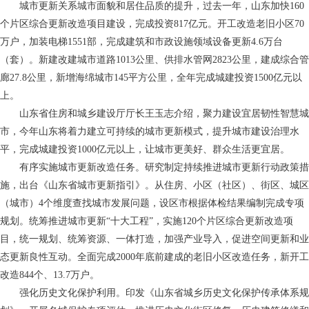
城市更新关系城市面貌和居住品质的提升，过去一年，山东加快160
个片区综合更新改造项目建设，完成投资817亿元。开工改造老旧小区70
万户，加装电梯1551部，完成建筑和市政设施领域设备更新4.6万台
（套）。新建改建城市道路1013公里、供排水管网2823公里，建成综合管
廊27.8公里，新增海绵城市145平方公里，全年完成城建投资1500亿元以
上。
山东省住房和城乡建设厅厅长王玉志介绍，聚力建设宜居韧性智慧城
市，今年山东将着力建立可持续的城市更新模式，提升城市建设治理水
平，完成城建投资1000亿元以上，让城市更美好、群众生活更宜居。
有序实施城市更新改造任务。研究制定持续推进城市更新行动政策措
施，出台《山东省城市更新指引》。从住房、小区（社区）、街区、城区
（城市）4个维度查找城市发展问题，设区市根据体检结果编制完成专项
规划。统筹推进城市更新“十大工程”，实施120个片区综合更新改造项
目，统一规划、统筹资源、一体打造，加强产业导入，促进空间更新和业
态更新良性互动。全面完成2000年底前建成的老旧小区改造任务，新开工
改造844个、13.7万户。
强化历史文化保护利用。印发《山东省城乡历史文化保护传承体系规